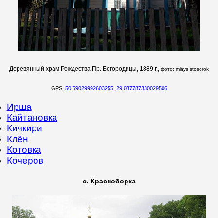
Деревянный храм Рождества Пр. Богородицы, 1889 г.,
фото: minys stosorok
GPS:
50.59029992603255, 29.037787330029506
Ирша
Кайтановка
Кичкири
Клён
Котовка
Кочеров
с. Красноборка