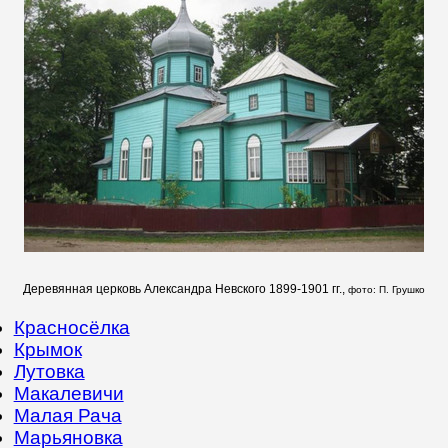
Деревянная церковь Александра Невского 1899-1901 гг.,
фото: П. Грушко
Красносёлка
Крымок
Лутовка
Макалевичи
Малая Рача
Марьяновка