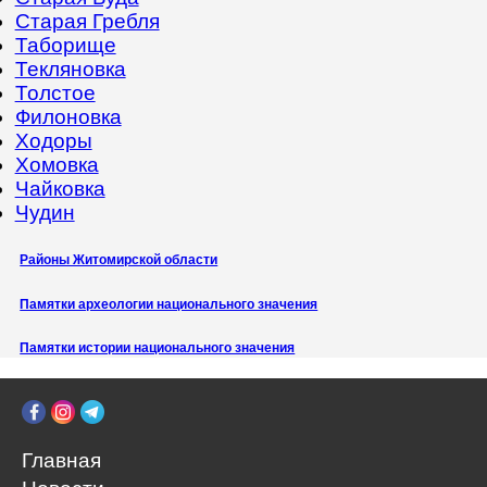
Старая Гребля
Таборище
Текляновка
Толстое
Филоновка
Ходоры
Хомовка
Чайковка
Чудин
Районы Житомирской области
Памятки археологии национального значения
Памятки истории национального значения
Главная