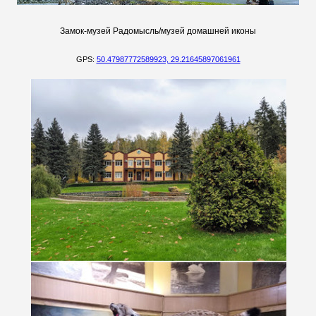
Замок-музей Радомысль/музей домашней иконы
GPS:
50.47987772589923, 29.21645897061961