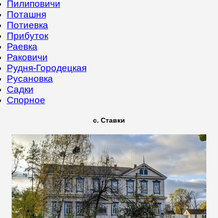
Пилиповичи
Поташня
Потиевка
Прибуток
Раевка
Раковичи
Рудня-Городецкая
Русановка
Садки
Спорное
с. Ставки