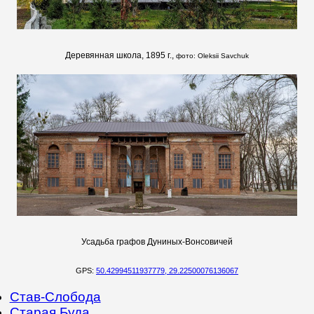
Деревянная школа, 1895 г.,
фото:
Oleksii Savchuk
Усадьба графов Дуниных-Вонсовичей
GPS:
50.42994511937779, 29.22500076136067
Став-Слобода
Старая Буда