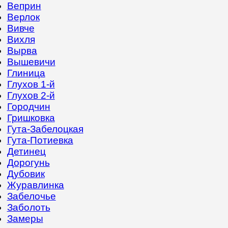
Веприн
Верлок
Вивче
Вихля
Вырва
Вышевичи
Глиница
Глухов 1-й
Глухов 2-й
Городчин
Гришковка
Гута-Забелоцкая
Гута-Потиевка
Детинец
Дорогунь
Дубовик
Журавлинка
Забелочье
Заболоть
Замеры