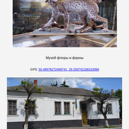
Музей флоры и фауны
GPS:
50.48978272408741, 29.259742168163996