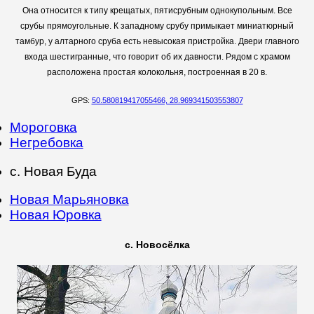
Она относится к типу крещатых, пятисрубным однокупольным. Все
срубы прямоугольные. К западному срубу примыкает миниатюрный
тамбур, у алтарного сруба есть невысокая пристройка. Двери главного
входа шестигранные, что говорит об их давности. Рядом с храмом
расположена простая колокольня, построенная в 20 в.
GPS:
50.580819417055466, 28.969341503553807
Мороговка
Негребовка
с. Новая Буда
Новая Марьяновка
Новая Юровка
с. Новосёлка