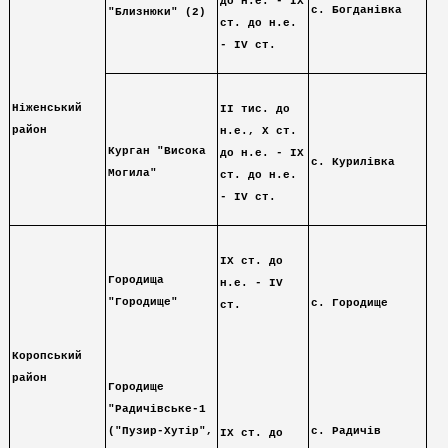
до н.е. - ІХ
с. Богданівка
"Близнюки" (2)
ст. до н.е.
- ІV ст.
Ніженський
IІ тис. до
район
н.е., Х ст.
Курган "Висока
до н.е. - ІХ
с. Курилівка
Могила"
ст. до н.е.
- ІV ст.
ІХ ст. до
Городища
н.е. - ІV
"Городище"
с. Городище
ст.
Коропський
район
Городище
"Радичівське-1
с. Радичів
("Пузир-Хутір",
ІХ ст. до