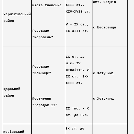
смт. Седнів
ХІІІ ст.,
міста Сновська
ХІV-ХVІІ ст.
Чернігівський
район
V - IХ ст.,
с.Шестовиця
Городище
ІХ-ХІІІ ст.
"Коровель"
ІX ст. до
н.е- ІV
Городище
століття, V-
"В'юнище"
с.Хотуничі
ІХ ст., ІХ-
ХІІІ ст.
Щорський
район
Поселення
с.Хотуничі
"Городок ІІ"
ІІ тис. - Х
ст. до н.е.
ІX ст. до
Носівський