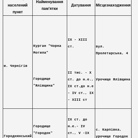
Найменування
населений
Датування
Місцезнаходження
пам'ятки
пункт
IX - XІІІ
Курган "Чорна
ст.
вул.
Могила"
Пролетарська, 4
м. Чернігів
IІ тис. - Х
Городище
ст. до н.е.,
Урочище Ялівщина
"Ялівщина"
ІХ ст.до н.е
- ІV ст., ІХ
- ХІІІ ст
ІХ ст. до
Городище
н.е.- ІV
с. Карпівка,
"Городок"
ст., V -ІХ
Городнянський
урочище Городок