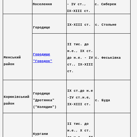
Поселення
- ІV ст.,
с. Сибереж
ІХ-ХІІІ ст.
IX-XIII ст.
с. Стольне
Городище
IІ тис. до
н.е., ІХ ст.
Городище
Менський
до н.е. - ІV
с. Феськівка
"Городок"
район
ст., ІХ-ХІІІ
ст.
IX ст.до н.е
Городище
Корюківський
-IV ст.н.е,
"Дротянка"
с. Буда
район
ІХ-ХІІІ ст.
("Колядин")
IІ тис. до
н.е., Х ст.
Кургани