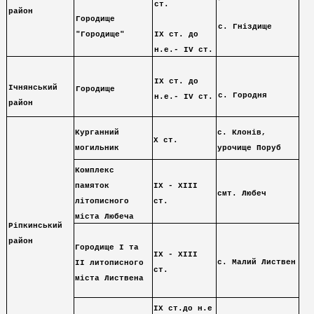
ст.
район
Городище
с. Гніздище
"Городище"
ІХ ст. до
н.е.- ІV ст.
ІХ ст. до
Ічнянський
Городище
с. Городня
н.е.- ІV ст.
район
Курганний
с. Клонів,
Х ст.
могильник
урочище Поруб
Комплекс
памяток
ІХ - ХІІІ
смт. Любеч
літописного
ст.
міста Любеча
Ріпкинський
район
Городище І та
ІХ - ХІІІ
с. Малий Листвен
ІІ литописного
ст.
міста Листвена
IX ст.до н.е