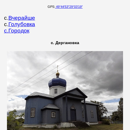
GPS:
49°44′53″29°03′19″
с.
Вчерайше
с.
Голубовка
с.
Городок
с. Дергановка