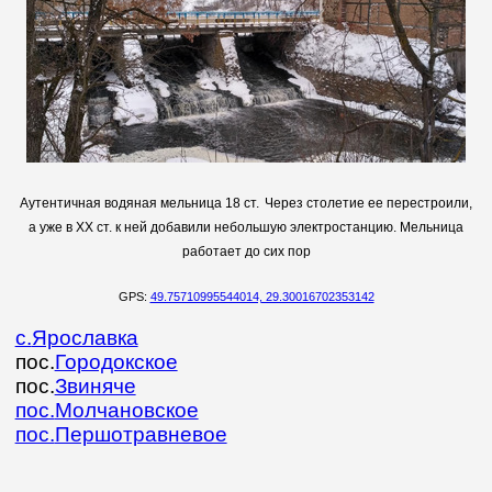
Аутентичная водяная мельница 18 ст.
Через столетие ее перестроили,
а уже в XX ст. к ней добавили небольшую электростанцию. Мельница
работает до сих пор
GPS:
49.75710995544014, 29.30016702353142
с.
Ярославка
пос.
Городокское
пос.
Звиняче
пос.
Молчановское
пос.
Першотравневое