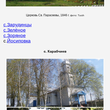
Церковь Св. Параскевы, 1846 г.
фото:
Turzh
с.
Зарудинцы
с.
Зелёное
с.
Зоряное
с.
Йосиповка
с. Карабчиев