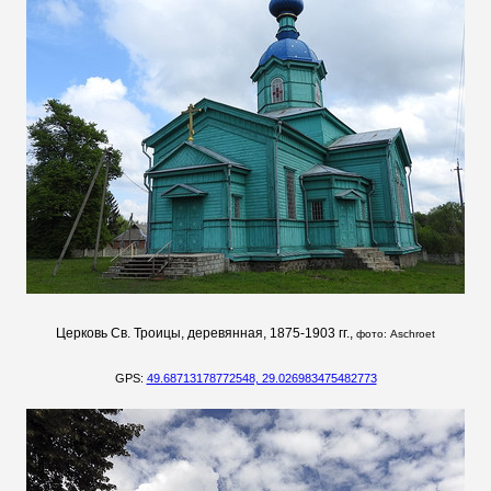
Церковь Св. Троицы, деревянная, 1875-1903 гг.,
фото:
Aschroet
GPS:
49.68713178772548, 29.026983475482773