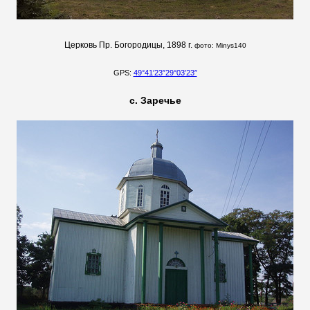
Церковь Пр. Богородицы, 1898 г.
фото:
Minys140
GPS:
49°41′23″29°03′23″
с. Заречье