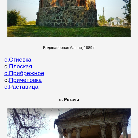
Водонапорная башня, 1889 г.
с.
Огиевка
с.
Плоская
с.
Прибрежное
с.
Причеповка
с.
Раставица
с. Рогачи