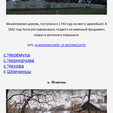
Михайловская церковь,
построена в 1740 году на место давнейшей. В
1842 году была реставрирована, подвита на каменный фундамент,
покрыта железом и покрашена
GPS:
49.80006090158859, 29.38037882234787
с.
Черёмуха
с.
Чернорудка
с.
Чехова
с.
Шпичинцы
с. Ягнятин