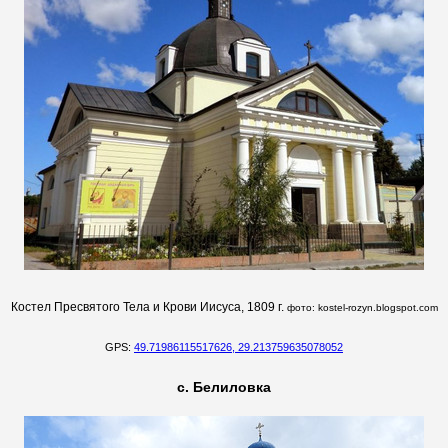
Костел Пресвятого Тела и Крови Иисуса, 1809 г.
фото: kostel-rozyn.blogspot.com
GPS:
49.71986115517626, 29.213759635078052
с. Белиловка