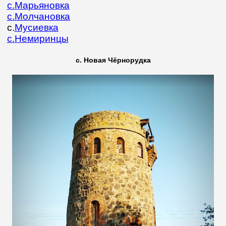
с.
Марьяновка
с.
Молчановка
с.
Мусиевка
с.
Немиринцы
с. Новая Чёрнорудка