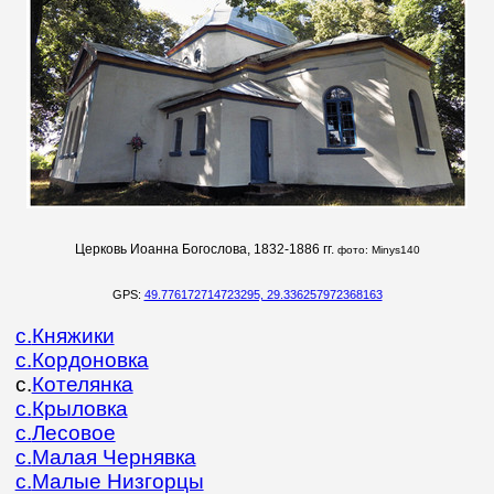
Церковь Иоанна Богослова, 1832-1886 гг.
фото:
Minys140
GPS:
49.776172714723295, 29.336257972368163
с.
Княжики
с.
Кордоновка
с.
Котелянка
с.
Крыловка
с.
Лесовое
с.
Малая Чернявка
с.
Малые Низгорцы