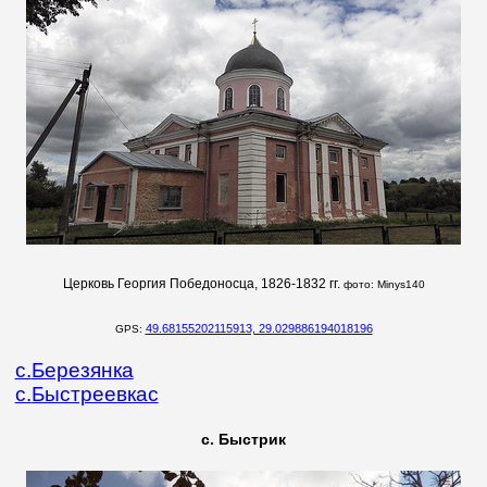
Церковь Георгия Победоносца, 1826-1832 гг.
фото:
Minys140
49.68155202115913, 29.029886194018196
GPS:
с.
Березянка
с.
Быстреевкас
с. Быстрик