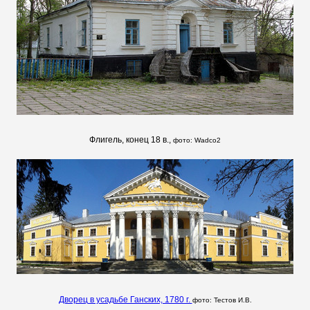
Флигель, конец 18 в.,
фото:
Wadco2
Дворец в усадьбе Ганских, 1780 г.
фото:
Тестов И.В.