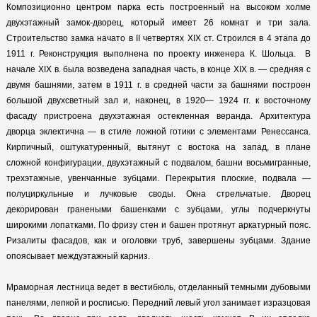
Композиционно центром парка есть построенный на высоком холме
двухэтажный замок-дворец, который имеет 26 комнат и три зала.
Строительство замка начато в ІІ четвертях ХІХ ст. Строился в 4 этапа до
1911 г. Реконструкция выполнена по проекту инженера К. Шольца. В
начале XIX в. была возведена западная часть, в конце XIX в. — средняя с
двумя башнями, затем в 1911 г. в средней части за башнями построен
большой двухсветный зал и, наконец, в 1920— 1924 гг. к восточному
фасаду пристроена двухэтажная остекленная веранда. Архитектура
дворца эклектична — в стиле ложной готики с элементами Ренессанса.
Кирпичный, оштукатуренный, вытянут с востока на запад, в плане
сложной конфигурации, двухэтажный с подвалом, башни восьмигранные,
трехэтажные, увенчанные зубцами. Перекрытия плоские, подвала —
полуциркульные и лучковые своды. Окна стрельчатые. Дворец
декорирован гранеными башенками с зубцами, углы подчеркнуты
широкими лопатками. По фризу стен и башен протянут аркатурный пояс.
Ризалиты фасадов, как и оголовки труб, завершены зубцами. Здание
опоясывает междуэтажный карниз.
Мраморная лестница ведет в вестибюль, отделанный темными дубовыми
панелями, лепкой и росписью. Передний левый угол занимает изразцовая