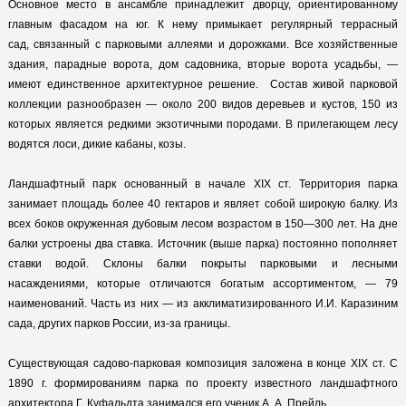
Основное место в ансамбле принадлежит дворцу, ориентированному
главным фасадом на юг. К нему примыкает регулярный террасный
сад, связанный с парковыми аллеями и дорожками. Все хозяйственные
здания, парадные ворота, дом садовника, вторые ворота усадьбы, —
имеют единственное архитектурное решение. Состав живой парковой
коллекции разнообразен — около 200 видов деревьев и кустов, 150 из
которых является редкими экзотичными породами. В прилегающем лесу
водятся лоси, дикие кабаны, козы.
Ландшафтный парк основанный в начале ХІХ ст. Территория парка
занимает площадь более 40 гектаров и являет собой широкую балку. Из
всех боков окруженная дубовым лесом возрастом в 150—300 лет. На дне
балки устроены два ставка. Источник (выше парка) постоянно пополняет
ставки водой. Склоны балки покрыты парковыми и лесными
насаждениями, которые отличаются богатым ассортиментом, — 79
наименований. Часть из них — из акклиматизированного И.И. Каразиним
сада, других парков России, из-за границы.
Существующая садово-парковая композиция заложена в конце ХІХ ст. С
1890 г. формированиям парка по проекту известного ландшафтного
архитектора Г. Куфальдта занимался его ученик А. А. Прейль.