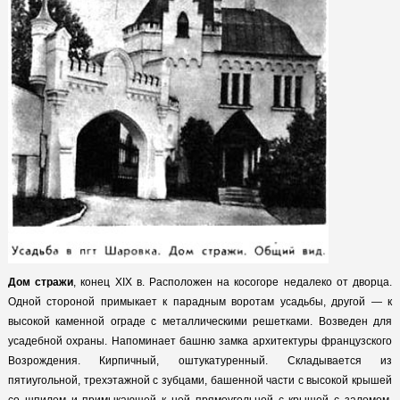
Дом стражи
, конец XIX в. Расположен на косогоре недалеко от дворца.
Одной стороной примыкает к парадным воротам усадьбы, другой — к
высокой каменной ограде с металлическими решетками. Возведен для
усадебной охраны. Напоминает башню замка архитектуры французского
Возрождения. Кирпичный, оштукатуренный. Складывается из
пятиугольной, трехэтажной с зубцами, башенной части с высокой крышей
со шпилем и примыкающей к ней прямоугольной с крышей с заломом.