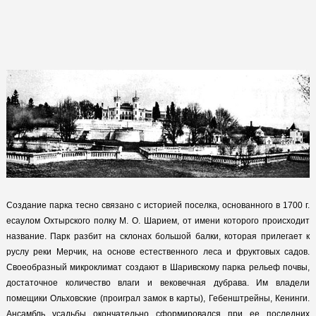
Создание парка тесно связано с историей поселка, основанного в 1700 г.
есаулом Охтырского полку М. О. Шарием, от имени которого происходит
название. Парк разбит на склонах большой балки, которая прилегает к
руслу реки Мерчик, на основе естественного леса и фруктовых садов.
Своеобразный микроклимат создают в Шаривскому парка рельеф почвы,
достаточное количество влаги и вековечная дубрава. Им владели
помещики Ольховские (проиграл замок в карты), Гебенштрейны, Кенинги.
Ансамбль усадьбы окончательно сформировался при ее последних