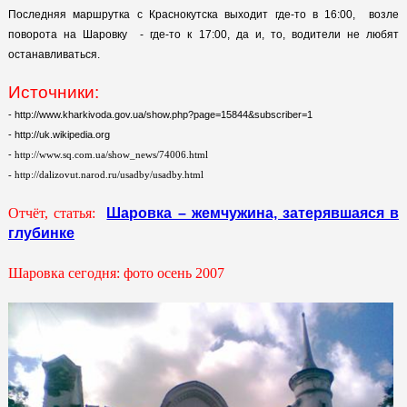
Последняя маршрутка с Краснокутска выходит где-то в 16:00, возле
поворота на Шаровку - где-то к 17:00, да и, то, водители не любят
останавливаться.
Источники:
- http://www.kharkivoda.gov.ua/show.php?page=15844&subscriber=1
-
http://uk.wikipedia.org
-
http://www.sq.com.ua/show_news/74006.html
- http://dalizovut.narod.ru/usadby/usadby.html
Отчёт, статья:
Шаровка – жемчужина, затерявшаяся в
глубинке
Шаровка сегодня: фото осень 2007