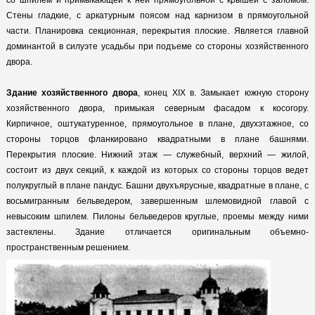
Стены гладкие, с аркатурным поясом над карнизом в прямоугольной
части. Планировка секционная, перекрытия плоские. Является главной
доминантой в силуэте усадьбы при подъеме со стороны хозяйственного
двора.
Здание хозяйственного двора
, конец XIX в. Замыкает южную сторону
хозяйственного двора, примыкая северным фасадом к косогору.
Кирпичное, оштукатуренное, прямоугольное в плане, двухэтажное, со
стороны торцов фланкировано квадратными в плане башнями.
Перекрытия плоские. Нижний этаж — служебный, верхний — жилой,
состоит из двух секций, к каждой из которых со стороны торцов ведет
полукруглый в плане пандус. Башни двухъярусные, квадратные в плане, с
восьмигранным бельведером, завершенным шлемовидной главой с
невысоким шпилем. Пилоны бельведеров круглые, проемы между ними
застеклены. Здание отличается оригинальным объемно-
пространственным решением.