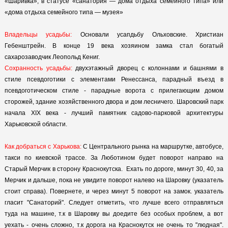
«Шаривка», в статусе «санатория — дома отдыха семейного типа» или
«дома отдыха семейного типа — музея»
Владельцы усадьбы:
Основали усапдьбу Ольховские. Христиан
Гебенштрейн. В конце 19 века хозяином замка стал богатый
сахарозаводчик Леопольд Кениг.
Сохранность усадьбы:
двухэтажный дворец с колоннами и башнями в
стиле псевдоготики с элементами Ренессанса, парадный въезд в
псевдоготическом стиле - парадные ворота с прилегающим домом
сторожей, здание хозяйственного двора и дом лесничего. Шаровский парк
началa XIX века - лучший памятник садово-парковой архитектуры
Харьковской области.
Как добраться с Харькова:
С Центрального рынка на маршрутке, автобусе,
такси по киевской трассе. За Люботином будет поворот направо на
Старый Мерчик в сторону Краснокутска. Ехать по дороге, минут 30, 40, за
Мерчик и дальше, пока не увидите поворот налево на Шаровку (указатель
стоит справа). Повернете, и через минут 5 поворот на замок. указатель
гласит "Санаторий". Следует отметить, что лучше всего отправляться
туда на машине, т.к в Шаровку вы доедите без особых проблем, а вот
уехать - очень сложно, т.к дорога на Краснокутск не очень то "людная".