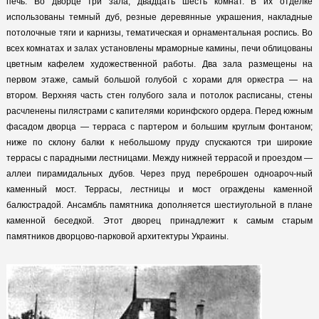
печь. Во дворце три зала, двадцать шесть комнат. В их отделке
использованы темный дуб, резные деревянные украшения, накладные
потолочные тяги и карнизы, тематическая и орнаментальная роспись. Во
всех комнатах и залах установлены мраморные камины, печи облицованы
цветным кафелем художественной работы. Два зала размещены на
первом этаже, самый большой голубой с хорами для оркестра — на
втором. Верхняя часть стен голубого зала и потолок расписаны, стены
расчленены пилястрами с капителями коринфского ордера. Перед южным
фасадом дворца — терраса с партером и большим круглым фонтаном;
ниже по склону балки к небольшому пруду спускаются три широкие
террасы с парадными лестницами. Между нижней террасой и проездом —
аллеи пирамидальных дубов. Через пруд переброшен одноароч-ный
каменный мост. Террасы, лестницы и мост ограждены каменной
балюстрадой. Ансамбль памятника дополняется шестиугольной в плане
каменной беседкой. Этот дворец принадлежит к самым старым
памятников дворцово-парковой архитектуры Украины.