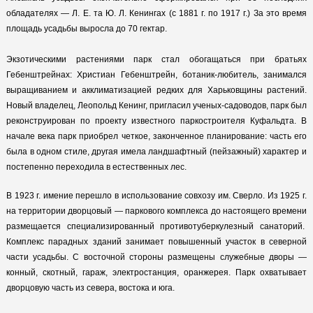
обладателях — Л. Е. та Ю. Л. Кенингах (с 1881 г. по 1917 г.) За это время
площадь усадьбы выросла до 70 гектар.
Экзотическими растениями парк стал обогащаться при братьях
Гебенштрейнах: Христиан Гебенштрейн, ботаник-любитель, занимался
выращиванием и акклиматизацией редких для Харьковщины растений.
Новый владелец, Леопольд Кенинг, пригласил ученых-садоводов, парк был
реконструирован по проекту известного паркостроителя Куфальдта. В
начале века парк приобрел четкое, законченное планирование: часть его
была в одном стиле, другая имела ландшафтный (пейзажный) характер и
постепенно переходила в естественных лес.
В 1923 г. имение перешло в использование совхозу им. Сверло. Из 1925 г.
на территории дворцовый — паркового комплекса до настоящего времени
размещается специализированный противотуберкулезный санаторий.
Комплекс парадных зданий занимает повышенный участок в северной
части усадьбы. С восточной стороны размещены служебные дворы —
конный, скотный, гараж, электростанция, оранжерея. Парк охватывает
дворцовую часть из севера, востока и юга.