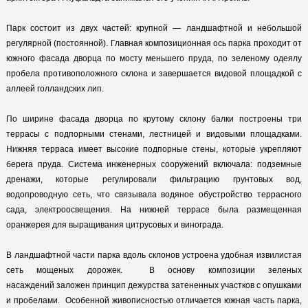
Парк состоит из двух частей: крупной — ландшафтной и небольшой
регулярной (постоянной). Главная композиционная ось парка проходит от
южного фасада дворца по мосту меньшего пруда, по зеленому одеялу
пробела противоположного склона и завершается видовой площадкой с
аллеей голландских лип.
По ширине фасада дворца по крутому склону балки построены три
террасы с подпорными стенами, лестницей и видовыми площадками.
Нижняя терраса имеет высокие подпорные стены, которые укрепляют
берега пруда. Система инженерных сооружений включала: подземные
дренажи, которые регулировали фильтрацию грунтовых вод,
водопроводную сеть, что связывала водяное обустройство террасного
сада, электроосвещения. На нижней террасе была размещенная
оранжерея для выращивания цитрусовых и винограда.
В ландшафтной части парка вдоль склонов устроена удобная извилистая
сеть мощеных дорожек. В основу композиции зеленых
насаждений заложен принцип дежурства затененных участков с опушками
и пробелами. Особенной живописностью отличается южная часть парка,