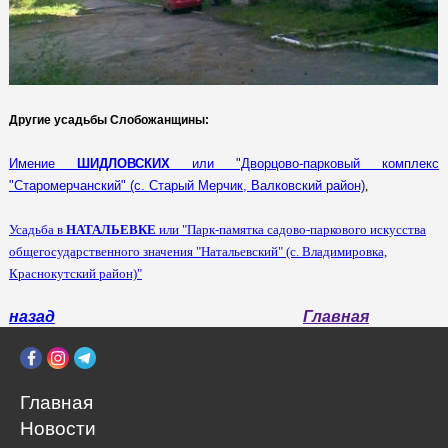
Другие усадьбы Слобожанщины:
Имение
ШИДЛОВСКИХ
или "Дворцово-парковый комплекс
"Старомерчанский" (с. Старый Мерчик, Валковский район)
,
Усадьба в
НАТАЛЬЕВКЕ
или "Парк-памятка садово-паркового искусства
общегосударственного значения "Натальевский" (с. Владимировка,
Краснокутский район)"
назад
Главная
Главная
Новости