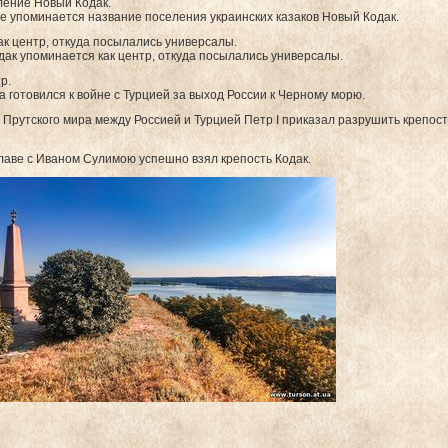
ение Новый Кодак.
 упоминается название поселения украинских казаков Новый Кодак.
к центр, откуда посылались универсалы.
дак упоминается как центр, откуда посылались универсалы.
р.
да готовился к войне с Турцией за выход России к Черному морю.
 Прутского мира между Россией и Турцией Петр I приказал разрушить крепос
главе с Иваном Сулимою успешно взял крепость Кодак.