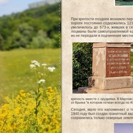
При крепости позднее возникло пер
пороги постоянно содержались 121
увеличилось до 673-х, живших в с
лоцманы были самоуправляемой еди
их не передали в подчинение мест
крепость вместе с орудиями. В Мартовск
от Крыма “в котором гетман всегда по 4
Сегодня, мало что напоминает о т
1940 году был создан гранитный ка
сохранились только северные земля