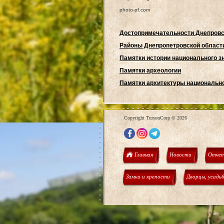
photo-pf.com
Достопримечательности Днепровс
Районы Днепропетровской област
Памятки истории национального з
Памятки археологии
Памятки архитектуры национально
Copyright TursonCorp © 2026
Главная
Новости
Отчет
Замки и крепости
Дворцы, усадь