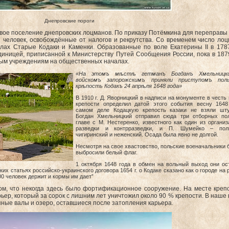
Днепровские пороги
вое поселение днепровских лоцманов. По приказу Потёмкина для переправы
 человек, освобождённые от налогов и рекрутства. Со временем число ло
ёлах Старые Кодаки и Каменки. Образованные по воле Екатерины II в 178
ницей, приписанной к Министерству Путей Сообщения России, пока в 187
ным учреждениям на общественных началах.
«На этомъ мѣстѣ гетманъ Богданъ Хмельницк
войскомъ запорожскимъ приняли приступомъ поль
крѣпость Кодакъ 24 апрѣля 1648 года»
В 1910 г. Д. Яворницкий в надписи на монументе в честь
крепости определил датой этого события весну 1648
самом деле Кодацкую крепость казаки не взяли шт
Богдан Хмельницкий отправил сюда три отборных по
главе с М. Нестеренко, известного как один из организ
разведки и контрразведки, и П. Шумейко – полк
чигиринский и неженский. Осада была явно не долгой.
Несмотря на свое хвастовство, польские военачальники 
выбросили белый флаг.
1 октября 1648 года в обмен на вольный выход они ос
их статьях российско-украинского договора 1654 г. о Кодаке сказано как о городе на
00 человек держит и кормы им дает”
ом, что некогда здесь было фортификационное сооружение. На месте креп
рьер, который за сорок с лишним лет уничтожил около 90 % крепости. В наше
ные валы и озеро, оставшиеся после затопления карьера.