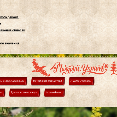
кого района
и
начения области
го значения
ы о путешествиях
TravelSmart маршруты
7 чудес Украины
бы
Храмы и монастыри
Заповедники