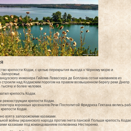
ИЯ
тво крепости Кодак, с целью перекрытия выхода к Чёрному морю и
в Запорожье.
анцузского инженера Гийома Левассера де Боплана сотни наемников из
 строили над Кодакским порогом на правом возвышенном берегу реки Днепр
 тысячу и более человек.
ватил крепость Кодак.
 реконструкции крепости Кодак.
нспектора коронных арсеналов Речи Посполитой Фридриха Гектана велись ра
 крепости Кодак.
но взята запорожскими казаками.
ной войны украинского народа против гнета панской Польши крепость Кода
кими казаками под командованием полковника Нестеренко.