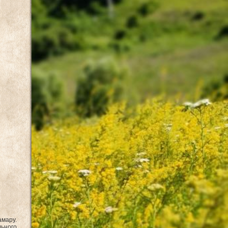
амару.
льного