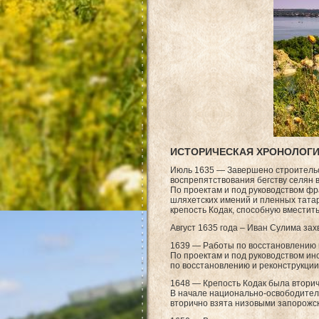
ИСТОРИЧЕСКАЯ ХРОНОЛОГ
Июль 1635 — Завершено строительс
воспрепятствования бегству селян 
По проектам и под руководством фр
шляхетских имений и пленных татар
крепость Кодак, способную вместить
Август 1635 года – Иван Сулима зах
1639 — Работы по восстановлению и
По проектам и под руководством и
по восстановлению и реконструкции
1648 — Крепость Кодак была вторич
В начале национально-освободитель
вторично взята низовыми запорожс