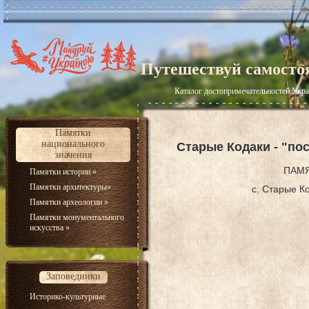
Путешествуй самосто
Каталог достопримечательностей Укр
Памятки
национального
Старые Кодаки - "по
значения
ПАМЯ
Памятки истории
»
Памятки архитектуры
»
с. Старые К
Памятки археологии
»
Памятки монументального
искусства
»
Заповедники
Историко-культурные