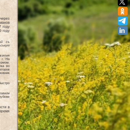
 через
цманов
7 году
9 году
ий съ
ськую
 взятия
 г. На
урмом.
лка во
аторов
овник
быстро
тавили
 рубеже
ости в
 время