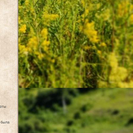
боты
к была