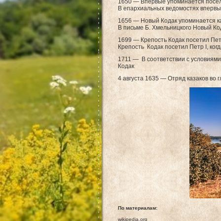
1650 — Впервые упоминается посел
В епархиальных ведомостях впервые
1656 — Новый Кодак упоминается ка
В письме Б. Хмельницкого Новый Ко
1699 — Крепость Кодак посетил Пет
Крепость Кодак посетил Петр I, ког
1711 — В соответствии с условиями
Кодак
4 августа 1635 — Отряд казаков во 
По материалам:
wikipedia.org