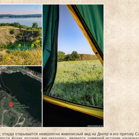
, откуда открывается невероятно живописный вид на Днепр и его притоку С
пости Кодак, которая, как оказалось, является памяткой истории национа