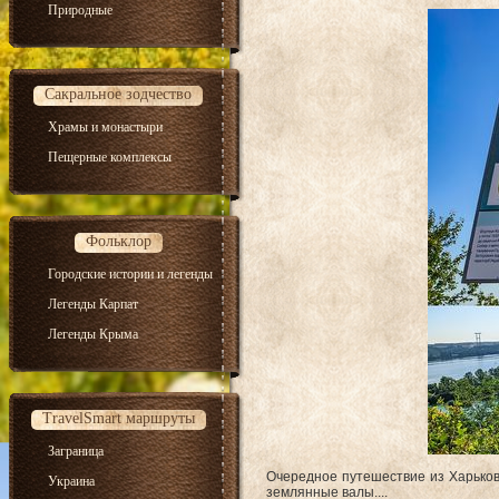
Природные
Сакральное зодчество
Храмы и монастыри
Пещерные комплексы
Фольклор
Городские истории и легенды
Легенды Карпат
Легенды Крыма
TravelSmart маршруты
Заграница
Очередное путешествие из Харькова
Украина
землянные валы....