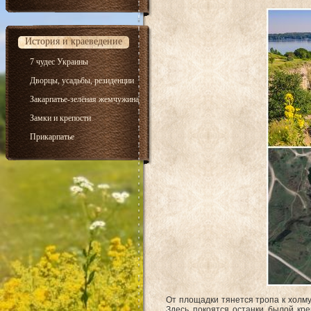
История и краеведение
7 чудес Украины
Дворцы, усадьбы, резиденции
Закарпатье-зелёная жемчужина
Замки и крепости
Прикарпатье
От площадки тянется тропа к холму
Здесь покоятся останки былой кре