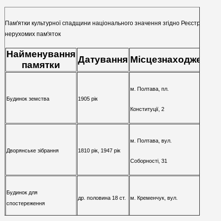
Пам'ятки культурної спадщини національного значення згідно Реєстру
нерухомих пам'яток
Найменування
Датування
Місцезнаходження
памятки
м. Полтава, пл.
Будинок земства
1905 рік
Конституції, 2
м. Полтава, вул.
1810 рік, 1947 рік
Дворянське зібрання
Соборності, 31
Будинок для
др. половина 18 ст.
м. Кременчук, вул.
спостереження
(1784-1787 роки)
Гоголя, 2