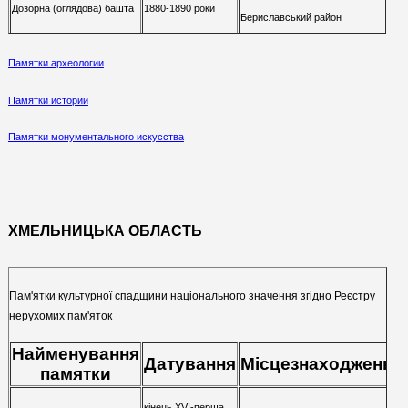
Дозорна (оглядова) башта
1880-1890 роки
Бериславський район
(Веселівська сільська рада)
Памятки археологии
Памятки истории
Памятки монументального искусства
ХМЕЛЬНИЦЬКА ОБЛАСТЬ
Пам'ятки культурної спадщини національного значення згідно Реєстру
нерухомих пам'яток
Найменування
Датування
Місцезнаходження
памятки
кінець XVI-перша