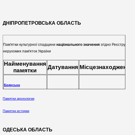
ДНІПРОПЕТРОВСЬКА ОБЛАСТЬ
Пам'ятки культурної спадщини
національного значення
згідно Реєстру
нерухомих пам'яток України
Найменування
Датування
Місцезнаходження
памятки
Брянська
(Миколаївська) церква.
м. Дніпро, просп. Калініна
Дніпропетровський
Памятки археологии
1913—1915 роки
(С.Нігояна), 66
будинок органної
Памятки истории
та камерної музики
ОДЕСЬКА ОБЛАСТЬ