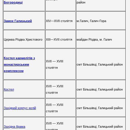
Богородиці
район
Х
I
V—ХV
II
століття
м.Галич,
Галич-Гора
Замок Галицький
Церква Різдва Христового
Х
III
—ХV
II
століття
майдан Різдва
, м. Галич
Костел кармелітів з
ХV
II
— ХV
III
монастирським
смт Більшівці
, Галицький район
століття
комплексом
ХV
II
— ХV
III
смт Більшівці
, Галицький район
Костел
століття
ХV
II
— ХV
III
смт Більшівці
, Галицький район
Західний корпус келій
століття
ХV
II
— ХV
III
смт Більшівці
, Галицький район
Західна брама
століття