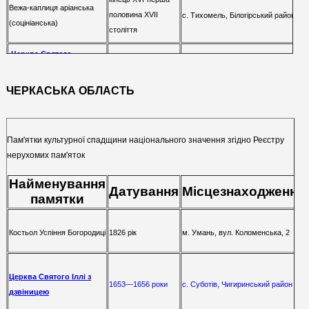
Вежа-каплиця аріанська
половина XVII
с. Тихомель, Білогірський район
(соцініанська)
століття
Церква Святого
1760 рік
с. Бубнівка, Волочиський район
Архістратига Михайла
ЧЕРКАСЬКА ОБЛАСТЬ
с. Підлісний Мукарів, вул.
Костел Святого Йосипа
Музейна, 19
Обручника Пресвятої
1859-1872 роки
Діви Марії
Пам'ятки культурної спадщини національного значення згідно Реєстру
Дунаєвецький район
нерухомих пам'яток
Найменування
Датування
Місцезнаходження
памятки
Костьол Успіння Богородиці
1826 рік
м. Умань, вул. Коломенська, 2
Церква Святого Іллі з
1653—1656 роки
с. Суботів, Чигиринський район
дзвіницею