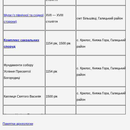
ХV
II
— ХV
III
Мури (з північної та східної
смт Більшівці
, Галицький район
століття
сторони)
Комплекс сакральних
с. Крилос, Княжа Гора,
Галицький
1154 рік, 1500 рік
споруд
район
Фундаменти собору
с. Крилос, Княжа Гора,
Галицький
Успіння Пресвятої
1154 рік
район
Богородиці
с. Крилос, Княжа Гора,
Галицький
Каплиця Святого Василія
1500 рік
район
Церква Успіння Пресвятої
перша половина
с. Крилос,
Галицький район
Богородиці
ХV
I
століття
Памятки археологии