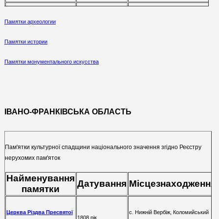
Замкова гора
XVI—XVII століття
м. Чигирин
Памятки археологии
Памятки истории
Памятки монументального искусства
ІВАНО-ФРАНКІВСЬКА ОБЛАСТЬ
Пам'ятки культурної спадщини національного значення згідно Реєстру
нерухомих пам'яток
Найменування
Датування
Місцезнаходження
памятки
Церква Різдва Пресвятої
с. Нижній Вербіж
, Коломийський
1808 рік