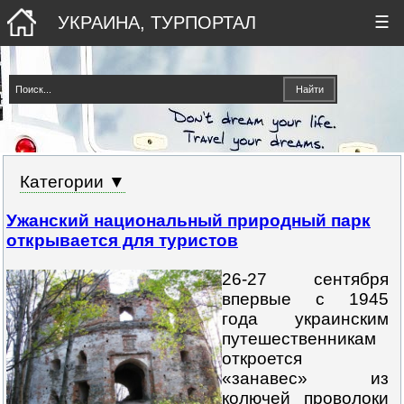
УКРАИНА, ТУРПОРТАЛ
☰
Категории ▼
Ужанский национальный природный парк
открывается для туристов
26-27 сентября
впервые с 1945
года украинским
путешественникам
откроется
«занавес» из
колючей проволоки