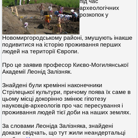
під час
археологічних
розкопок у
Новомиргородському районі, змушують інакше
подивитися на історію проживання перших
людей на території Європи.
Про це заявив професор Києво-Могилянської
Академії Леонід Залізняк.
Знайдені були кремінні наконечники
Стрілецької культури, причому поява їх саме в
цьому місці докорінно змінює гіпотезу
науковців-археологів про час пересування і
проживання людей тієї доби на наших землях.
За словами Леоніда Залізняка, знайдені
докази свідчать, що тут жили неандертальці