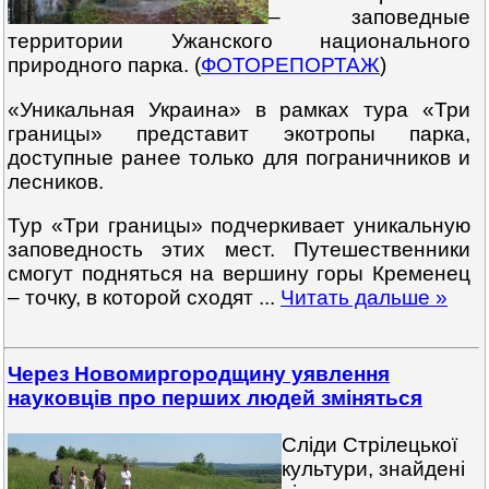
– заповедные
территории Ужанского национального
природного парка. (
ФОТОРЕПОРТАЖ
)
«Уникальная Украина» в рамках тура «Три
границы» представит экотропы парка,
доступные ранее только для пограничников и
лесников.
Тур «Три границы» подчеркивает уникальную
заповедность этих мест. Путешественники
смогут подняться на вершину горы Кременец
– точку, в которой сходят
...
Читать дальше »
Через Новомиргородщину уявлення
науковців про перших людей зміняться
Сліди Стрілецької
культури, знайдені