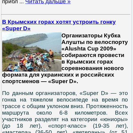
прибл
...
Читать дальше »
В Крымских горах хотят устроить гонку
«Super D»
Организаторы Кубка
Алушты по велоспорту
«Alushta Cup 2009»
собираются провести
в Крымских горах
соревнования нового
формата для украинских и российских
спортсменов — «Super D».
По данным организаторов, «Super D» — это
гонка на тяжелом велосипеде на время по
трассе с общим уклоном вниз. Протяженность
маршрута около 6-8 километров. Всех
участников разделят на категории «юниоры»
(до 18 лет), «спорт-класс» (19-35 лет),
«мастера» (36-50 лет), «ветераны» (от 51