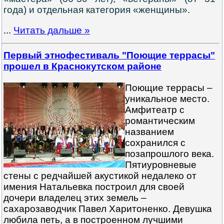
года) и отдельная категория «женщины».
...
Читать дальше »
Первый этнофестиваль "Поющие террасы"
прошел в Краснокутском районе
Поющие террасы –
уникальное место.
Амфитеатр с
романтическим
названием
сохранился с
позапрошлого века.
Пятиуровневые
стены с редчайшей акустикой недалеко от
имения Натальевка построил для своей
дочери владелец этих земель –
сахарозаводчик Павел Харитоненко. Девушка
любила петь, а в построенном лучшими