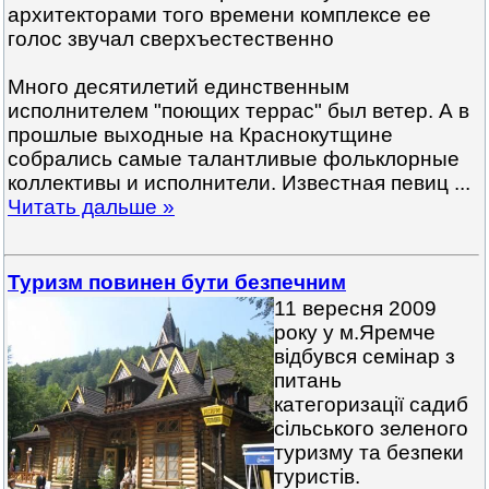
архитекторами того времени комплексе ее
голос звучал сверхъестественно
Много десятилетий единственным
исполнителем "поющих террас" был ветер. А в
прошлые выходные на Краснокутщине
собрались самые талантливые фольклорные
коллективы и исполнители. Известная певиц
...
Читать дальше »
Туризм повинен бути безпечним
11 вересня 2009
року у м.Яремче
відбувся семінар з
питань
категоризації садиб
сільського зеленого
туризму та безпеки
туристів.