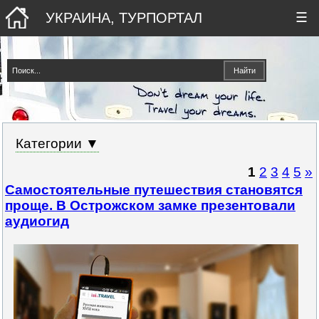
УКРАИНА, ТУРПОРТАЛ
☰
Категории ▼
1
2
3
4
5
»
Самостоятельные путешествия становятся
проще. В Острожском замке презентовали
аудиогид