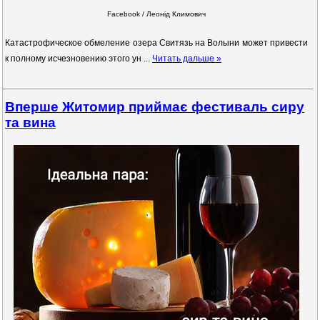
Facebook / Леонід Климович
Катастрофическое обмеление озера Свитязь на Волыни может привести
к полному исчезновению этого ун
...
Читать дальше »
Вперше Житомир приймає фестиваль сиру
та вина