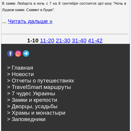
В замке Любарта в ночь с 7 на 8 сентября состоится арт-шоу "Ночь в
Луцком замке. Саммит в Луцке".
...
Читать дальше »
1-10
11-20
21-30
31-40
41-42
> Главная
> Новости
> Отчеты о путешествиях
> TravelSmart маршруты
> 7 чудес Украины
> Замки и крепости
> Дворцы, усадьбы
> Храмы и монастыри
> Заповедники