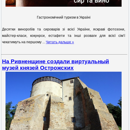
Гастрономічний туризм в Україні
Десятки виноробів та сироварів зі всієї України, яскраві фотозони,
майстер-класи, кокунрси, естафети та інші розваги для всієї сім’ї
чекатимуть на першому
...
Читать дальше »
На Ривненщине создали виртуальный
музей князей Острожских