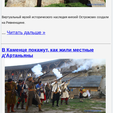
Виртуальный музей исторического наследия князей Острожских создали
на Ривненщине.
...
Читать дальше »
В Каменце покажут, как жили местные
д'Артаньяны