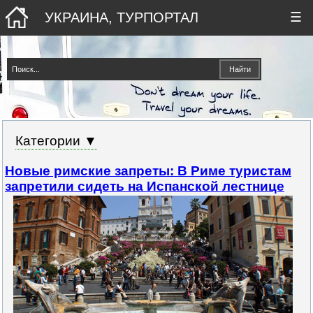
УКРАИНА, ТУРПОРТАЛ
☰
Категории ▼
Новые римские запреты: В Риме туристам
запретили сидеть на Испанской лестнице