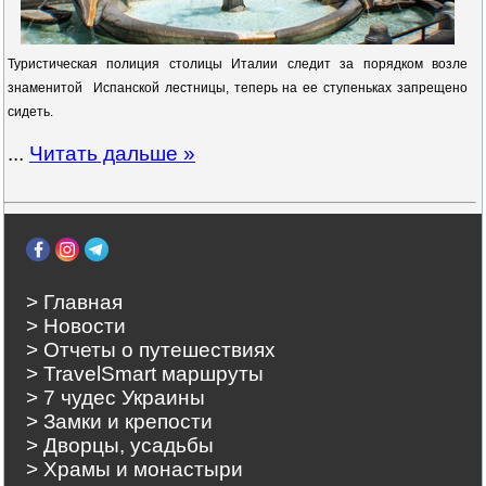
Туристическая полиция столицы Италии следит за порядком возле
знаменитой Испанской лестницы, теперь на ее ступеньках запрещено
сидеть.
...
Читать дальше »
> Главная
> Новости
> Отчеты о путешествиях
> TravelSmart маршруты
> 7 чудес Украины
> Замки и крепости
> Дворцы, усадьбы
> Храмы и монастыри